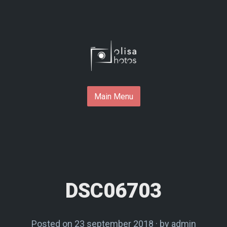
Skip
to
content
Main Menu
DSC06703
Posted on
23 september 2018
by
admin