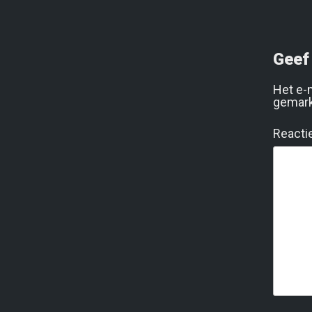
Geef 
Het e-
gemar
Reacti