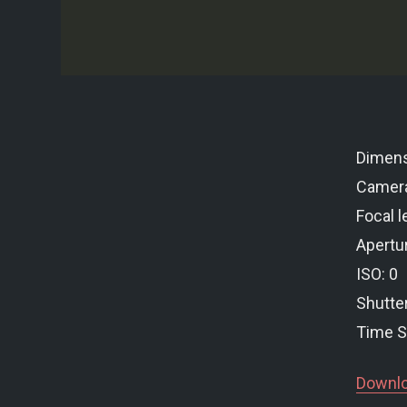
Dimens
Camer
Focal l
Apertur
ISO: 0
Shutte
Time S
Downlo