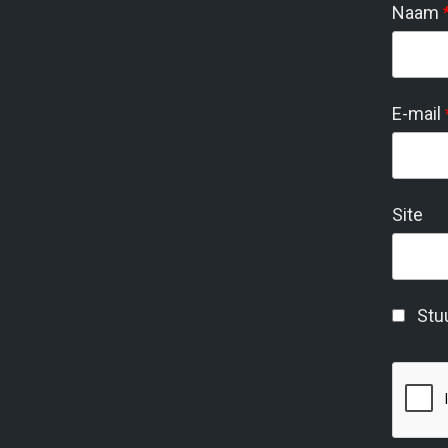
Naam
E-mail
Site
Stuu