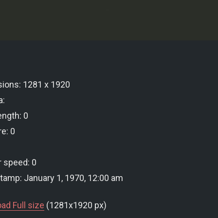
ions: 1281 x 1920
a:
ength: 0
e: 0
r speed: 0
tamp: January 1, 1970, 12:00 am
ad Full size
(1281x1920 px)