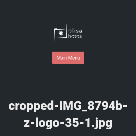
Skip
to
content
Main Menu
cropped-IMG_8794b-
z-logo-35-1.jpg