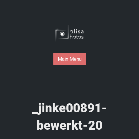
Skip
to
content
Main Menu
_jinke00891-
bewerkt-20