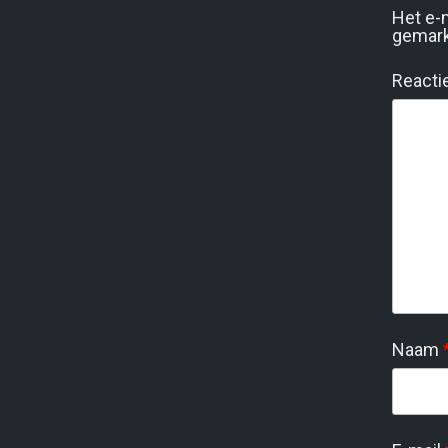
Het e-
gemar
Reacti
Naam