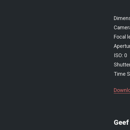
Dimens
Camer
Focal l
Apertur
ISO: 0
Shutte
Time S
Downlo
Geef 