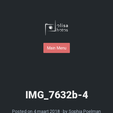
Skip
to
content
Main Menu
IMG_7632b-4
Posted on
4 maart 2018
by
Sophia Poelman