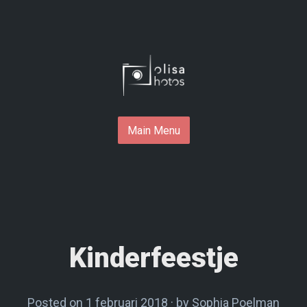
Skip
to
content
Main Menu
Kinderfeestje
Posted on
1 februari 2018
1
by
Sophia Poelman