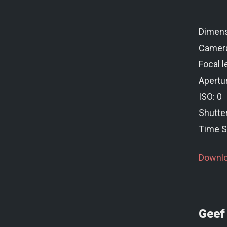
Dimens
Camer
Focal l
Apertur
ISO: 0
Shutte
Time S
Downlo
Geef 