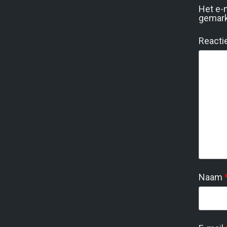
Het e-
gemar
Reacti
Naam