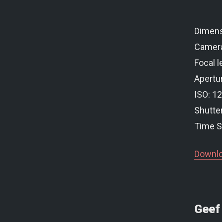
Dimens
Camera
Focal l
Apertur
ISO: 1
Shutte
Time S
Downlo
Geef 