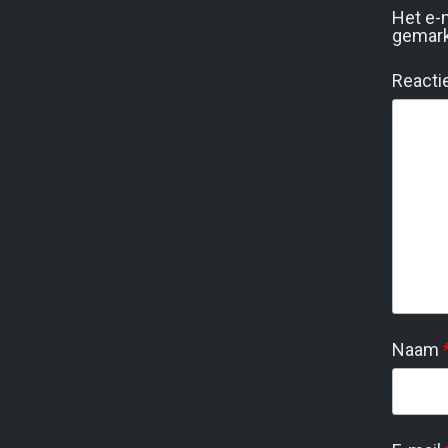
Het e-
gemar
Reacti
Naam