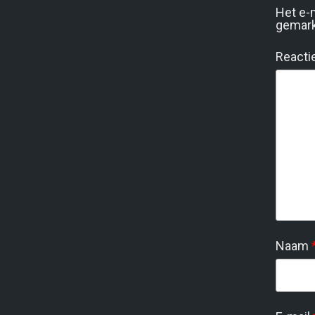
Het e-
gemar
Reacti
Naam