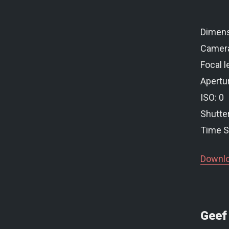
Dimens
Camer
Focal l
Apertur
ISO: 0
Shutte
Time S
Downlo
Geef 