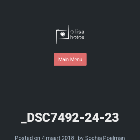
Skip
to
content
Main Menu
_DSC7492-24-23
Posted on
4 maart 2018
by
Sophia Poelman