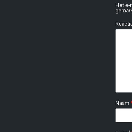
Het e-
gemar
Reacti
Naam