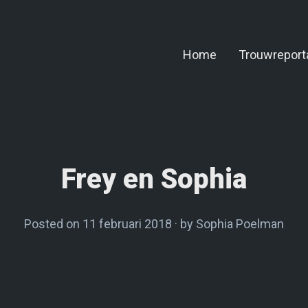
Home
Trouwreport
Frey en Sophia
Posted on
11 februari 2018
1
by
Sophia Poelman
1
f
e
b
r
u