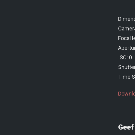
Dimens
Camer
Focal l
Apertur
ISO: 0
Shutte
Time S
Downlo
Geef 