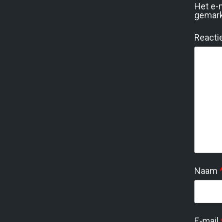
Het e-
gemar
Reacti
Naam
E-mail