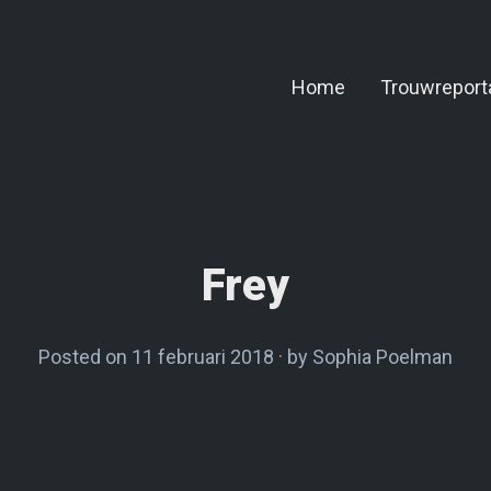
Home
Trouwreport
Frey
Posted on
11 februari 2018
1
by
Sophia Poelman
1
f
e
b
r
u