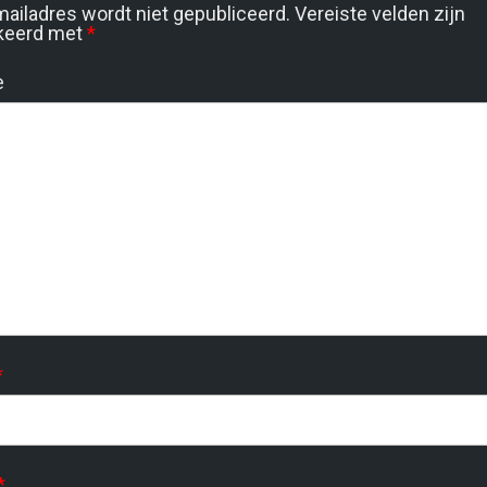
mailadres wordt niet gepubliceerd.
Vereiste velden zijn
keerd met
*
e
*
*