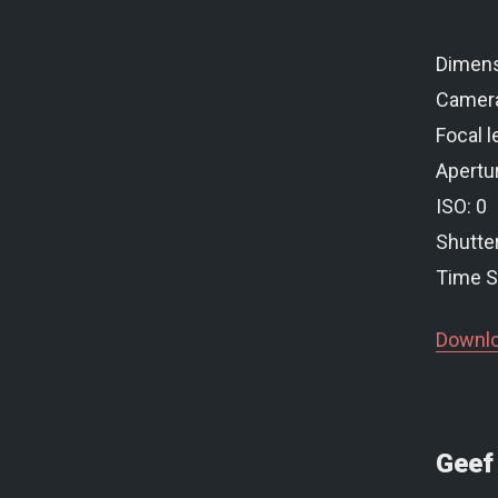
Dimens
Camer
Focal l
Apertur
ISO: 0
Shutte
Time S
Downlo
Geef 