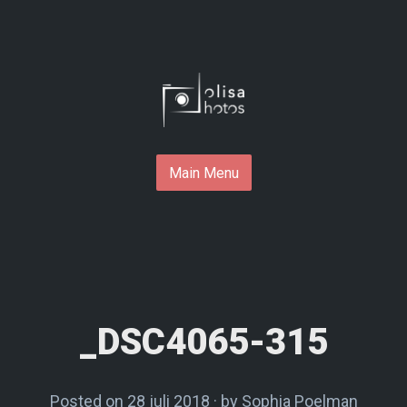
Skip
to
content
Main Menu
_DSC4065-315
Posted on
28 juli 2018
by
Sophia Poelman