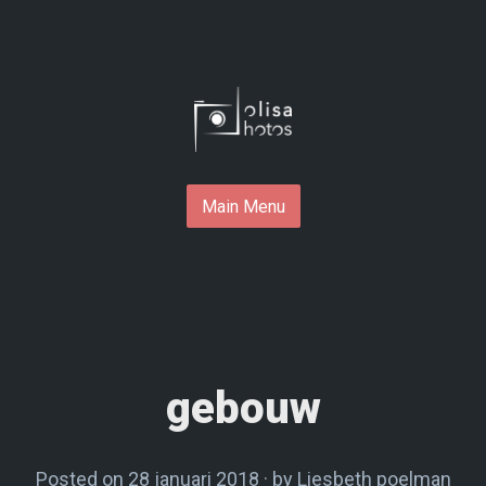
Skip
to
content
Main Menu
gebouw
Posted on
28 januari 2018
2
by
Liesbeth poelman