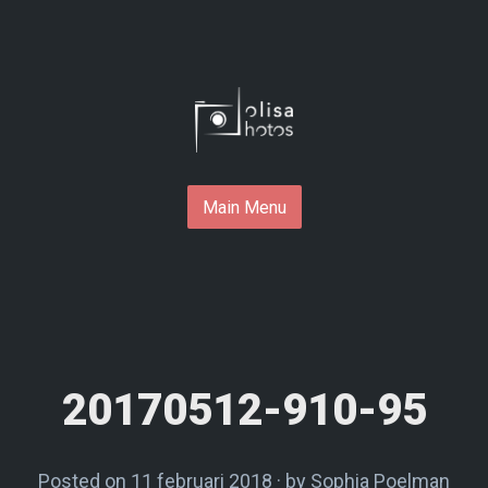
Skip
to
content
Main Menu
20170512-910-95
Posted on
11 februari 2018
by
Sophia Poelman