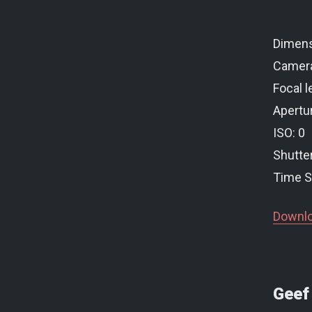
Dimens
Camer
Focal l
Apertur
ISO: 0
Shutte
Time S
Downlo
Geef 