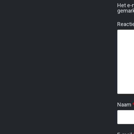
Het e-
gemar
Reacti
Naam