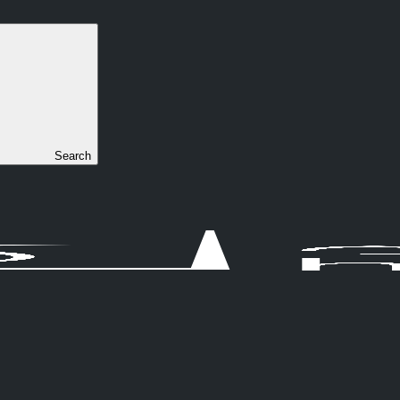
Search