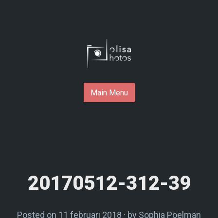
Skip
to
content
Main Menu
20170512-312-39
Posted on
11 februari 2018
by
Sophia Poelman